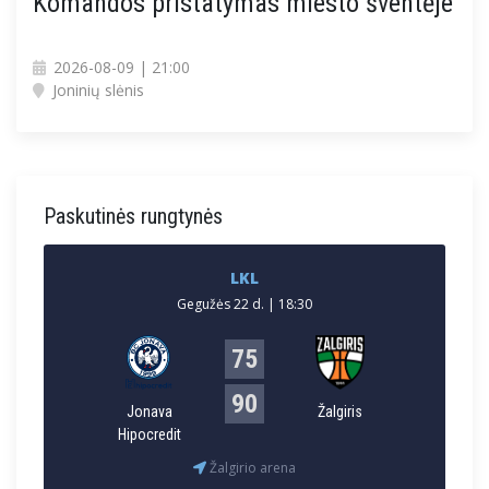
Komandos pristatymas miesto šventėje
2026-08-09 | 21:00
Joninių slėnis
Paskutinės rungtynės
LKL
Gegužės 22 d. | 18:30
75
90
Jonava
Žalgiris
Hipocredit
Žalgirio arena