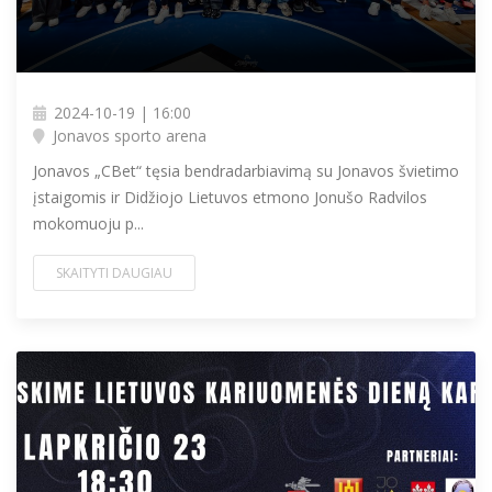
2024-10-19 | 16:00
Jonavos sporto arena
Jonavos „CBet“ tęsia bendradarbiavimą su Jonavos švietimo
įstaigomis ir Didžiojo Lietuvos etmono Jonušo Radvilos
mokomuoju p...
SKAITYTI DAUGIAU