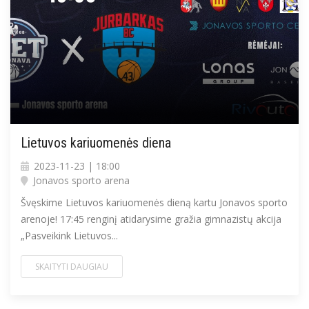
Lietuvos kariuomenės diena
2023-11-23 | 18:00
Jonavos sporto arena
Švęskime Lietuvos kariuomenės dieną kartu Jonavos sporto
arenoje! 17:45 renginį atidarysime gražia gimnazistų akcija
„Pasveikink Lietuvos...
SKAITYTI DAUGIAU