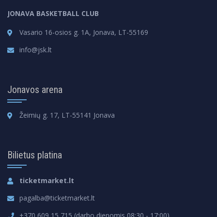
JONAVA BASKETBALL CLUB
Vasario 16-osios g. 1A, Jonava, LT-55169
info@jsk.lt
Jonavos arena
Žeimių g. 17, LT-55141 Jonava
Bilietus platina
ticketmarket.lt
pagalba@ticketmarket.lt
+370 609 15 715 (darbo dienomis 08:30 - 17:00)