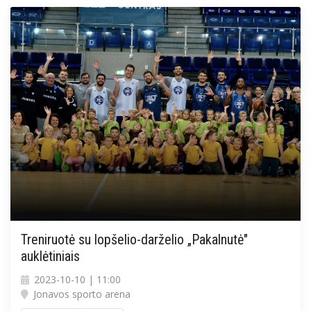
Treniruotė su lopšelio-darželio „Pakalnutė"
auklėtiniais
2023-10-10 | 11:00
Jonavos sporto arena