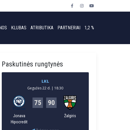
NOS
KLUBAS
ATRIBUTIKA
PARTNERIAI
1,2 %
Paskutinės rungtynės
LKL
Gegužės 22 d. | 18:30
75
90
Jonava
Žalgiris
Hipocredit