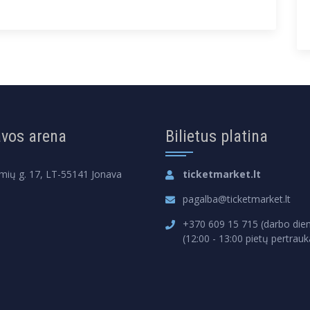
vos arena
Bilietus platina
mių g. 17, LT-55141 Jonava
ticketmarket.lt
pagalba@ticketmarket.lt
+370 609 15 715 (darbo dien
(12:00 - 13:00 pietų pertrauk