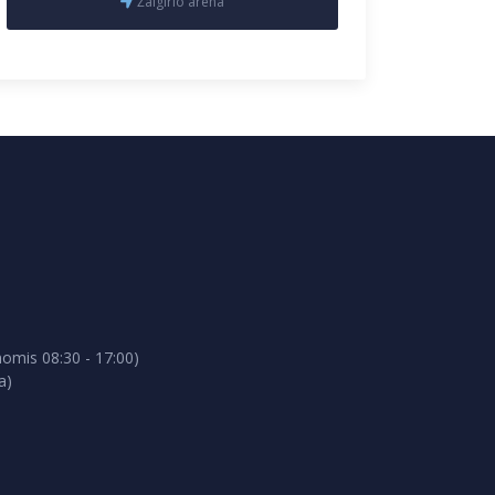
Žalgirio arena
omis 08:30 - 17:00)
a)