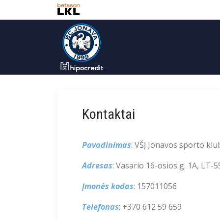
Kontaktai
Pavadinimas
: VŠĮ Jonavos sporto klu
Adresas
: Vasario 16-osios g. 1A, LT-
Įmonės kodas
: 157011056
Telefonas
: +370 612 59 659