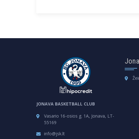
Jona
Žei
JONAVA BASKETBALL CLUB
Vasario 16-osios g. 1A, Jonava, LT-
55169
info@jsk.lt