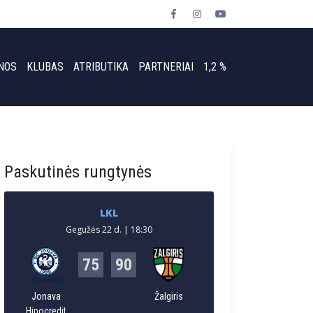
NOS
KLUBAS
ATRIBUTIKA
PARTNERIAI
1,2 %
Paskutinės rungtynės
LKL
Gegužės 22 d. | 18:30
75
90
Jonava
Žalgiris
Hipocredit