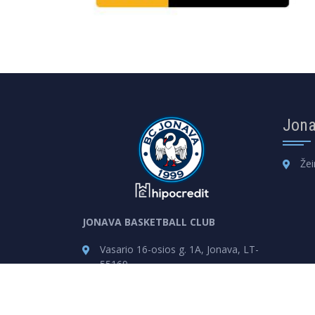
Jona
Žei
JONAVA BASKETBALL CLUB
Vasario 16-osios g. 1A, Jonava, LT-
55169
info@jsk.lt