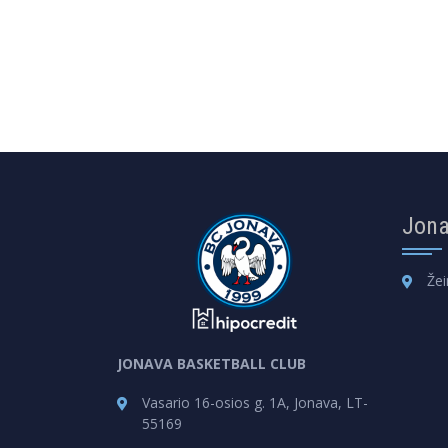
Jona
Žei
JONAVA BASKETBALL CLUB
Vasario 16-osios g. 1A, Jonava, LT-
55169