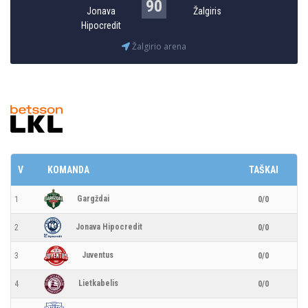
90
Jonava
Žalgiris
Hipocredit
Žalgirio arena
V
KOMANDA
TAŠKAI
Gargždai
1
0/0
Jonava Hipocredit
2
0/0
Juventus
3
0/0
Lietkabelis
4
0/0