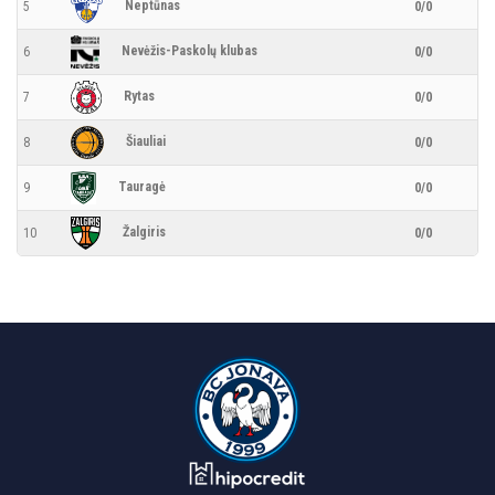
Neptūnas
5
0/0
Nevėžis-Paskolų klubas
6
0/0
Rytas
7
0/0
Šiauliai
8
0/0
Tauragė
9
0/0
Žalgiris
10
0/0