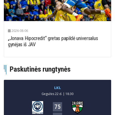
2026-08-06
„Jonava Hipocredit“ gretas papildė universalus
gynėjas iš JAV
Paskutinės rungtynės
LKL
Gegužės 22 d. | 18:30
75