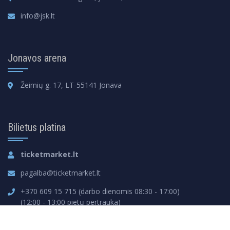
info@jsk.lt
Jonavos arena
Žeimių g. 17, LT-55141 Jonava
Bilietus platina
ticketmarket.lt
pagalba@ticketmarket.lt
+370 609 15 715 (darbo dienomis 08:30 - 17:00)
(12:00 - 13:00 pietų pertrauka)