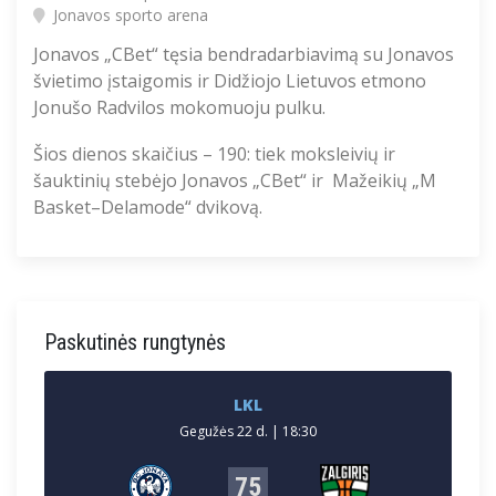
Jonavos sporto arena
Jonavos „CBet“ tęsia bendradarbiavimą su Jonavos
švietimo įstaigomis ir Didžiojo Lietuvos etmono
Jonušo Radvilos mokomuoju pulku.
Šios dienos skaičius – 190: tiek moksleivių ir
šauktinių stebėjo Jonavos „CBet“ ir Mažeikių „M
Basket–Delamode“ dvikovą.
Paskutinės rungtynės
LKL
Gegužės 22 d. | 18:30
75