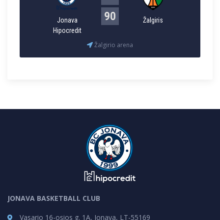
90
Jonava
Žalgiris
Hipocredit
Žalgirio arena
JONAVA BASKETBALL CLUB
Vasario 16-osios g. 1A, Jonava, LT-55169