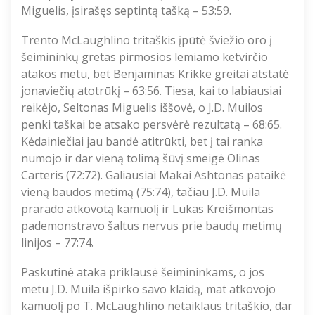
Miguelis, įsirašęs septintą tašką – 53:59.
Trento McLaughlino tritaškis įpūtė šviežio oro į
šeimininkų gretas pirmosios lemiamo ketvirčio
atakos metu, bet Benjaminas Krikke greitai atstatė
jonaviečių atotrūkį – 63:56. Tiesa, kai to labiausiai
reikėjo, Seltonas Miguelis iššovė, o J.D. Muilos
penki taškai be atsako persvėrė rezultatą – 68:65.
Kėdainiečiai jau bandė atitrūkti, bet į tai ranka
numojo ir dar vieną tolimą šūvį smeigė Olinas
Carteris (72:72). Galiausiai Makai Ashtonas pataikė
vieną baudos metimą (75:74), tačiau J.D. Muila
prarado atkovotą kamuolį ir Lukas Kreišmontas
pademonstravo šaltus nervus prie baudų metimų
linijos – 77:74.
Paskutinė ataka priklausė šeimininkams, o jos
metu J.D. Muila išpirko savo klaidą, mat atkovojo
kamuolį po T. McLaughlino netaiklaus tritaškio, dar