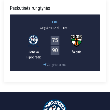
Paskutinės rungtynės
LKL
Gegužės 22 d. | 18:30
75
90
Jonava
Žalgiris
Hipocredit
Žalgirio arena