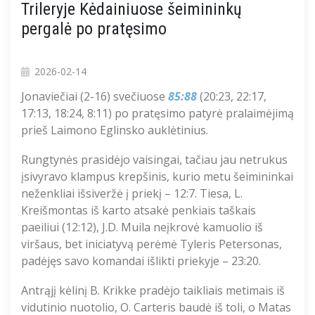
Trileryje Kėdainiuose šeimininkų
pergalė po pratęsimo
2026-02-14
Jonaviečiai (2-16) svečiuose
85:88
(20:23, 22:17,
17:13, 18:24, 8:11) po pratęsimo patyrė pralaimėjimą
prieš Laimono Eglinsko auklėtinius.
Rungtynės prasidėjo vaisingai, tačiau jau netrukus
įsivyravo klampus krepšinis, kurio metu šeimininkai
neženkliai išsiveržė į priekį – 12:7. Tiesa, L.
Kreišmontas iš karto atsakė penkiais taškais
paeiliui (12:12), J.D. Muila neįkrovė kamuolio iš
viršaus, bet iniciatyvą perėmė Tyleris Petersonas,
padėjęs savo komandai išlikti priekyje – 23:20.
Antrąjį kėlinį B. Krikke pradėjo taikliais metimais iš
vidutinio nuotolio, O. Carteris baudė iš toli, o Matas