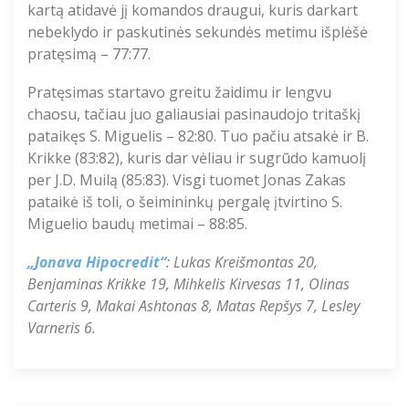
kartą atidavė jį komandos draugui, kuris darkart
nebeklydo ir paskutinės sekundės metimu išplėšė
pratęsimą – 77:77.
Pratęsimas startavo greitu žaidimu ir lengvu
chaosu, tačiau juo galiausiai pasinaudojo tritaškį
pataikęs S. Miguelis – 82:80. Tuo pačiu atsakė ir B.
Krikke (83:82), kuris dar vėliau ir sugrūdo kamuolį
per J.D. Muilą (85:83). Visgi tuomet Jonas Zakas
pataikė iš toli, o šeimininkų pergalę įtvirtino S.
Miguelio baudų metimai – 88:85.
„Jonava Hipocredit“
: Lukas Kreišmontas 20,
Benjaminas Krikke 19, Mihkelis Kirvesas 11, Olinas
Carteris 9, Makai Ashtonas 8, Matas Repšys 7, Lesley
Varneris 6.