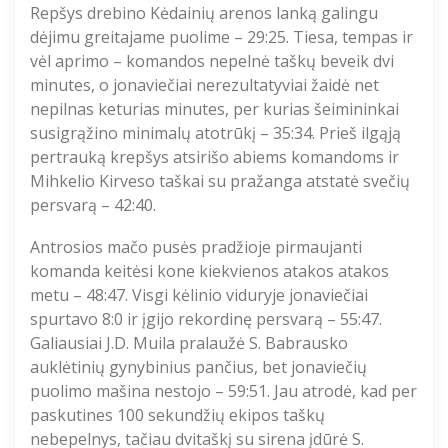
Repšys drebino Kėdainių arenos lanką galingu
dėjimu greitajame puolime – 29:25. Tiesa, tempas ir
vėl aprimo – komandos nepelnė taškų beveik dvi
minutes, o jonaviečiai nerezultatyviai žaidė net
nepilnas keturias minutes, per kurias šeimininkai
susigrąžino minimalų atotrūkį – 35:34. Prieš ilgąją
pertrauką krepšys atsirišo abiems komandoms ir
Mihkelio Kirveso taškai su pražanga atstatė svečių
persvarą – 42:40.
Antrosios mačo pusės pradžioje pirmaujanti
komanda keitėsi kone kiekvienos atakos atakos
metu – 48:47. Visgi kėlinio viduryje jonaviečiai
spurtavo 8:0 ir įgijo rekordinę persvarą – 55:47.
Galiausiai J.D. Muila pralaužė S. Babrausko
auklėtinių gynybinius pančius, bet jonaviečių
puolimo mašina nestojo – 59:51. Jau atrodė, kad per
paskutines 100 sekundžių ekipos taškų
nebepelnys, tačiau dvitaškį su sirena įdūrė S.