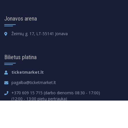
Jonavos arena
Žeimių g. 17, LT-55141 Jonava
Bilietus platina
ticketmarket.lt
pagalba@ticketmarket.lt
+370 609 15 715 (darbo dienomis 08:30 - 17:00)
(12:00 - 13:00 pietų pertrauka)
Jonavos krepšinio klubas © 2023 Visos teisės saugomos
Sprendimas:
RECEPTION IT