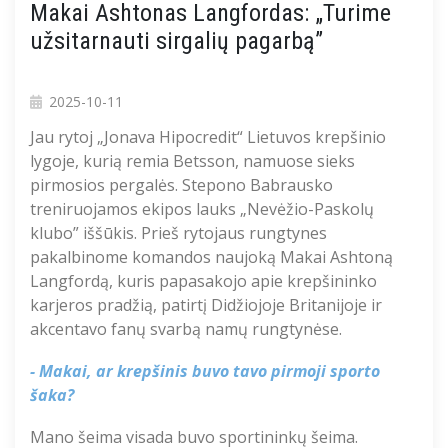
Makai Ashtonas Langfordas: „Turime
užsitarnauti sirgalių pagarbą”
2025-10-11
J
au rytoj „
Jonava
Hipocredit
“
Lietuvos krepšinio
lygoje, kurią remia
Betsson
,
namuose sieks
pirmosios pergalės.
Stepono Babrausko
treniruojamos ekipos lauks
„
Nevėži
o
-Paskolų
klub
o
”
iššūkis
.
Prieš rytojaus rungtynes
pakalbinome
komandos
naujoką
Makai
Ashtoną
Langfordą
, kuris pa
pasakojo
apie
krepšininko
karjeros pradžią,
patirtį Didžiojoje Britanijoje ir
akcentavo fanų svarbą namų
rungtynėse
.
- Makai
,
ar krepšinis buvo tavo pirmoji sporto
šaka
?
Mano šeima visada buvo sportininkų šeima.