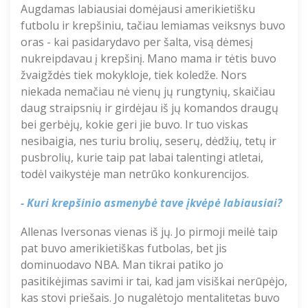
Augdamas labiausiai domėjausi amerikietišku
futbolu ir krepšiniu, tačiau lemiamas veiksnys buvo
oras - kai pasidarydavo per šalta, visą dėmesį
nukreipdavau į krepšinį. Mano mama ir tėtis buvo
žvaigždės tiek mokykloje, tiek koledže
.
N
ors
niekada nemačiau nė vienų jų rungtynių, skaičiau
daug straipsnių ir girdėjau iš jų komandos draugų
bei gerbėjų, kokie geri jie buvo. Ir tuo viskas
nesibaigia, nes turiu brolių, seserų, dėdžių, tetų ir
pusbrolių, kurie taip pat labai talentingi
atletai
,
todėl vaikystėje man netrūko konkurencijos.
- Kuri krepšinio asmenybė tave
įkvėpė
labiausiai
?
Allenas
Iversonas
vienas iš jų.
Jo pirmoji meilė
taip
pat
buvo amerikietiškas futbolas, bet jis
dominuodavo NBA. Man tikrai patiko jo
pasitikėjimas savimi ir tai, kad jam visiškai nerūpėjo,
kas stovi priešais. Jo nugalėtojo mentalitetas buvo