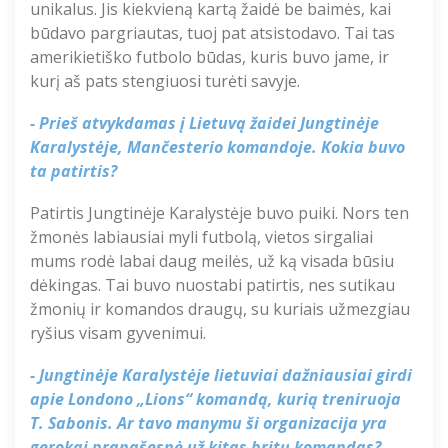
unikalus. Jis
kiekvieną kartą
žaidė be baimės
, kai
būdavo pargriautas, tuoj pat atsistodavo. Tai tas
amerikietiško futbolo būdas, kuris buvo jame, ir
kurį aš pats stengiuosi turėti savyje.
- Prieš atvykdamas į Lietuvą žaidei Jungtinėje
Karalystėje, Mančesterio komandoje. Kokia buvo
ta patirtis?
Patirtis Jungtinėje Karalystėje buvo puiki. Nors ten
žmonės labiausiai myli futbolą, vietos sirgaliai
mums rodė
labai
daug meilės, už ką visada būsiu
dėkingas. Tai buvo nuostabi patirtis, nes sutikau
žmonių ir komandos draugų, su kuriais užmezgiau
ryšius visam gyvenimui.
- Jungtinėje Karalystėje lietuviai dažniausiai girdi
apie Londono „
Lions
“ komandą, kurią treniruoja
T. Sabonis
.
Ar
tavo
manymu ši organizacija yra
gerokai pranašesnė už kitas britų komandas?