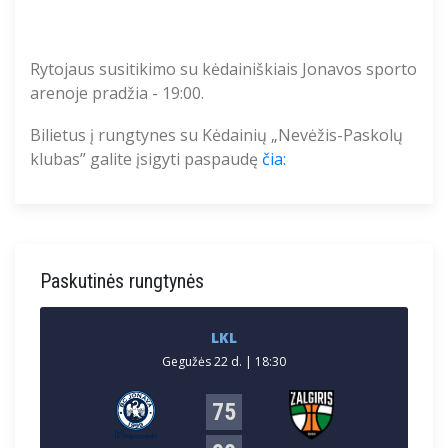
Rytojaus susitikimo su
kėdainiškiais
Jonavos sporto
arenoje pradžia - 1
9
:
0
0.
Bilietus į rungtynes su
Kėdainių
„
Nevėžis-Paskolų
klubas
” galite įsigyti paspaudę
čia:
Paskutinės rungtynės
LKL
Gegužės 22 d. | 18:30
75