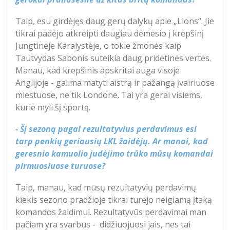
Taip,
esu
girdėjęs
daug
gerų
dalykų
apie
„
Lions“
. Jie
tikrai
padėjo
atkreipti
daugiau
dėmesio
į
krepšinį
Jungtinėje
Karalystėje
, o
tokie
žmonės
kaip
Tautvydas Sabonis
suteikia
daug
prid
ė
tinės
vertės
.
Manau,
kad
krepšinis
apskritai
auga
visoje
Anglijoje
-
galima
matyti
aistrą
ir
pažangą
įvairiuose
miestuose
, ne tik
Londone
. Tai
yra
gerai
visiems
,
kurie
myli
šį
sportą
.
- Šį sezoną pagal rezultatyvius perdavimus esi
tarp penkių geriausių LKL žaidėjų. Ar
manai, kad
geresnio kamuolio judėjimo trūko mūsų komandai
pirmuosiuose
turuose?
Taip, manau, kad mūsų rezultatyvių perdavimų
kiekis
sezono pradžioje tikrai turėjo neigiamą įtaką
komand
os žaidimui
. Rezultatyvūs perdavimai man
pa
čiam
yra svarbūs - didžiuojuosi jais, nes tai