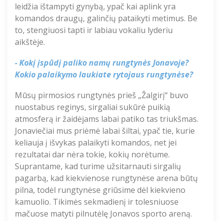
leidžia iš
tampyti gynybą
, ypač kai aplink yra
komandos draugų, galinčių pataikyti metimus. Be
to, stengiuosi tapti ir labiau
vokaliu
lyderiu
aikštėje.
- Kokį įspūdį paliko namų rungtynės Jonavoje
?
Kokio palaikymo laukiate rytojaus rungtynėse?
Mūsų pirmosios rungtynės prieš „Žalgirį“ buvo
nuostabus reginys, sirgaliai sukūrė puikią
atmosferą ir žaidėjams labai patiko tas triukšmas.
Jonaviečiai mus priėmė labai šiltai, ypač tie, kurie
keliauja į išvykas palaikyti komandos, net jei
rezultatai dar nėra tokie, kokių norėtume.
Suprantame, kad turime užsitarnauti sirgalių
pagarbą, kad kiekvienose rungtynėse arena būtų
pilna, todėl
rungtynėse
griūsime dėl kiekvieno
kamuolio.
Tikimės sekmadienį
ir tolesniuose
mačuose matyti pilnutėlę
Jonavos sporto
areną.