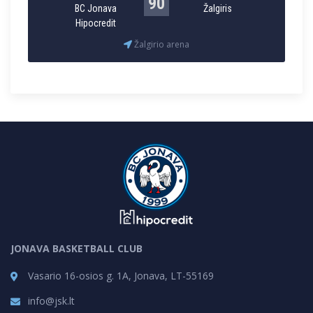
90
BC Jonava
Žalgiris
Hipocredit
Žalgirio arena
JONAVA BASKETBALL CLUB
Vasario 16-osios g. 1A, Jonava, LT-55169
info@jsk.lt