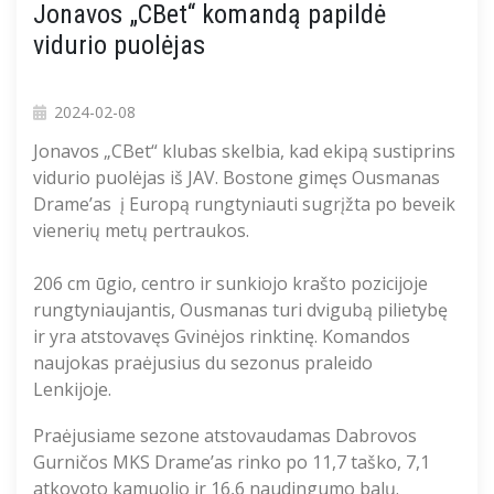
Jonavos „CBet“ komandą papildė
vidurio puolėjas
2024-02-08
Jonavos „
CBet
“ klubas
skelbia, kad
ekipą sustiprins
vidurio puolėjas iš JAV. Bostone gimęs
Ousmanas
Drame’as
į Europą rungtyniauti sugrįžta po beveik
vienerių metų pertraukos.
206
cm ūgio
,
centro
ir sunkiojo krašto
pozicijoje
rungtyniaujantis
,
Ousmana
s
turi dvigubą pilietybę
ir yra atstovavęs Gvinėjos rinktinę. Komandos
naujokas
p
raėjusi
us du sezonus praleido
Lenkijoje.
Praėjusiame
sezone
atstovaudamas
Dabrovos
Gurničos
MKS
Drame’as
rinko po
11,7
taško,
7
,
1
atkovoto kamuolio ir
16,6
naudingumo balų.