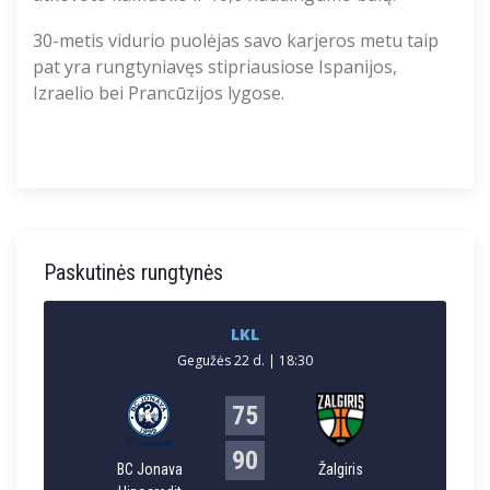
30-metis v
idurio puolėjas savo karjeros metu taip
pat yra rungtyniavęs stipriausiose Ispanijos,
Izraelio bei Prancūzijos lygose
.
Paskutinės rungtynės
LKL
Gegužės 22 d. | 18:30
75
90
BC Jonava
Žalgiris