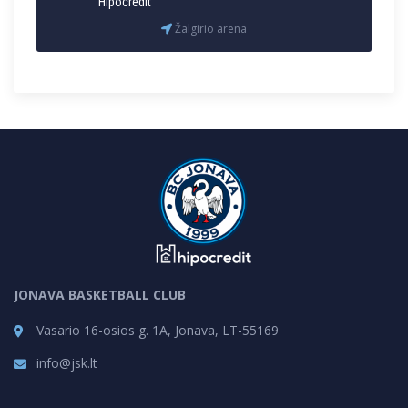
Hipocredit
Žalgirio arena
JONAVA BASKETBALL CLUB
Vasario 16-osios g. 1A, Jonava, LT-55169
info@jsk.lt