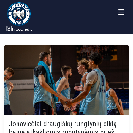
Jonaviečiai draugiškų rungtynių ciklą
baigė atkakliomis rungtynėmis prieš