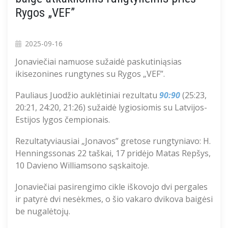
Rygos „VEF”
2025-09-16
Jonaviečiai namuose sužaidė paskutiniąsias
ikisezonines rungtynes su Rygos „VEF”.
Pauliaus Juodžio auklėtiniai rezultatu
90:90
(25:23,
20:21, 24:20, 21:26) sužaidė lygiosiomis su Latvijos-
Estijos lygos čempionais.
Rezultatyviausiai „Jonavos” gretose rungtyniavo: H.
Henningssonas 22 taškai, 17 pridėjo Matas Repšys,
10 Davieno Williamsono sąskaitoje.
Jonaviečiai pasirengimo cikle iškovojo dvi pergales
ir patyrė dvi nesėkmes, o šio vakaro dvikova baigėsi
be nugalėtojų.