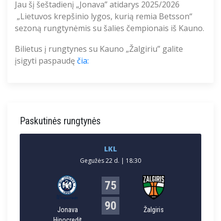
Jau šį šeštadienį „Jonava” atidarys 2025/2026
„Lietuvos krepšinio lygos, kurią remia Betsson“
sezoną rungtynėmis su šalies čempionais iš Kauno.
Bilietus į rungtynes su Kauno „Žalgiriu” galite
įsigyti paspaudę
čia:
Paskutinės rungtynės
LKL
Gegužės 22 d. | 18:30
75
90
Jonava
Žalgiris
Hipocredit