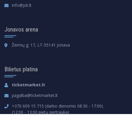
info@jsk.lt
Jonavos arena
Žeimių g. 17, LT-55141 Jonava
Bilietus platina
ticketmarket.lt
pagalba@ticketmarket.lt
+370 609 15 715 (darbo dienomis 08:30 - 17:00)
(12:00 - 13:00 pietų pertrauka)
Jonavos krepšinio klubas © 2023 Visos teisės saugomos