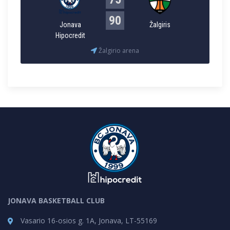
90
Jonava
Žalgiris
Hipocredit
Žalgirio arena
JONAVA BASKETBALL CLUB
Vasario 16-osios g. 1A, Jonava, LT-55169