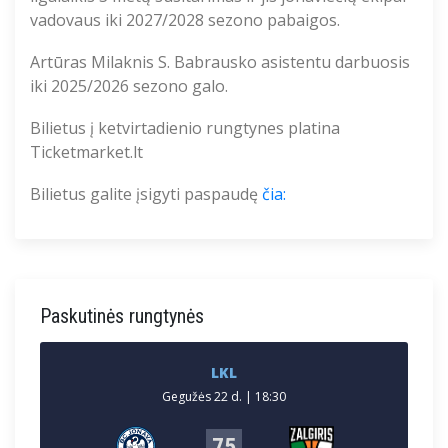
vadovaus iki
2027/2028 sezono pabaigos.
Artūras
Milaknis S. Babrausko asistentu darbuosis
iki 2025/2026 sezono galo.
Bilietus į ketvirtadienio rungtynes platina
Ticketmarket.lt
Bilietus galite įsigyti paspaudę
čia:
Paskutinės rungtynės
LKL
Gegužės 22 d. | 18:30
75