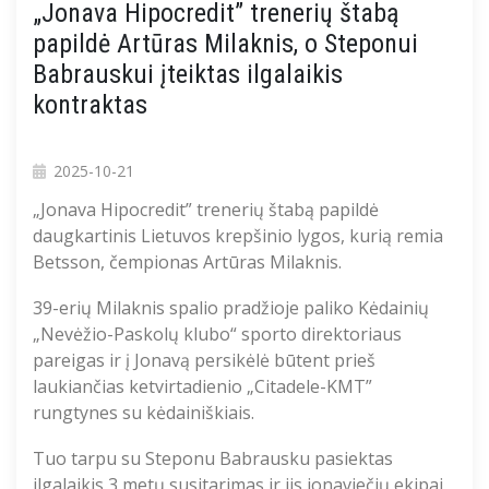
„Jonava Hipocredit” trenerių štabą
papildė Artūras Milaknis, o Steponui
Babrauskui įteiktas ilgalaikis
kontraktas
2025-10-21
„Jonava
Hipocredit
” trenerių štabą papildė
daugkartinis Lietuvos krepšinio lygos, kurią remia
Betsson
, čempionas Artūras Milaknis.
39-erių Milaknis spalio pradžioje paliko Kėdainių
„Nevėžio-Paskolų klubo“ sporto direktoriaus
pareigas
ir į Jonavą persikėlė būtent prieš
laukiančias
ketvirtadienio
„Citadele-KMT”
rungtynes
su
k
ė
dainiškiais
.
Tuo tarpu
su
Stepon
u
Babrausk
u pasiektas
ilgalaikis 3 metų susitarimas ir jis jonaviečių ekipai