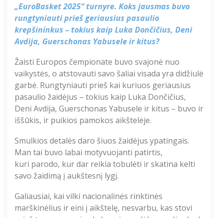
„
EuroBasket
2025“ turnyre. Koks jausmas buvo
rungtyniauti prieš geriausius pasaulio
krepšininkus – tokius kaip
Luka
Dončičius
, Deni
Avdija
,
Guerschonas
Yabusele
ir kitus?
Žaisti Europos čempionate buvo svajonė nuo
vaikystės, o atstovauti savo šaliai visada yra didžiulė
garbė. Rungtyniauti prieš kai kuriuos geriausius
pasaulio žaidėjus – tokius kaip
Luka
Dončičius
,
Deni
Avdija
,
Guerschon
as
Yabusele
ir kitus – buvo ir
iššūkis, ir puiki
os
pamok
os aikštelėje
.
Smulkios detalės daro šiuos žaidėjus ypatingais
.
Man tai buvo labai motyvuojanti patirtis
,
kuri
parodo, kur dar reikia tobulėti ir skatina kelti
savo žaidimą į aukštesnį lygį.
G
aliausiai, kai vilki nacionalinės rinktinės
marškinėlius ir eini į aikštelę, nesvarbu, kas stovi