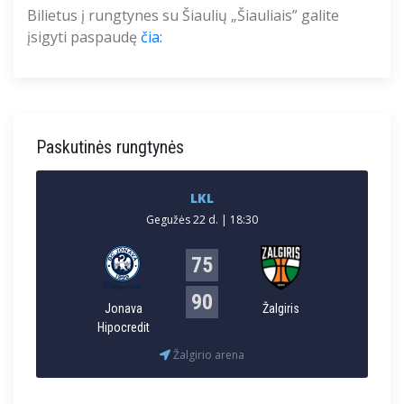
Bilietus į rungtynes su
Šiaulių
„
Šiauliais
” galite
įsigyti paspaudę
čia:
Paskutinės rungtynės
LKL
Gegužės 22 d. | 18:30
75
90
Jonava
Žalgiris
Hipocredit
Žalgirio arena