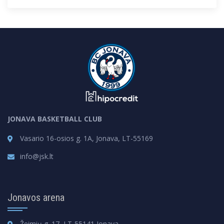
JONAVA BASKETBALL CLUB
Vasario 16-osios g. 1A, Jonava, LT-55169
info@jsk.lt
Jonavos arena
Žeimių g. 17, LT-55141 Jonava