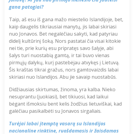
gana patogiai?
Taip, aš esu iš gana mažo miestelio Islandijoje, bet,
kaip daugelis tikriausiai manytų, jis labai skiriasi
nuo Jonavos. Bet negalėčiau sakyti, kad patyriau
didelį kultūrinį šoką. Nors pastatai čia visai kitokie
nei tie, prie kurių esu pripratęs savo šalyje, abi
šalys turi nuostabią gamtą, ir tai buvo vienas
pirmųjų dalykų, kurį pastebėjau atvykęs į Lietuvą.
Šis kraštas tikrai gražus, nors gamtovaizdis labai
skiriasi nuo Islandijos. Abu jie savaip nuostabūs.
Didžiausias skirtumas, žinoma, yra kalba. Nieko
nesuprantu
(juokiasi)
, bet tikiuosi, kad laikui
bėgant išmoksiu bent kelis žodžius lietuviškai, kad
galėčiau pasikalbėti su Jonavos sirgaliais.
Turėjai labai įtemptą vasarą su Islandijos
nacionaline rinktine, ruošdamasis ir žaisdamas