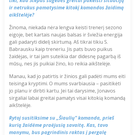
tiki, kad Stepas sugebės greitai pakeisti situaciją
ir netrukus pamatysime kitokį komandos žaidimą
aikštelėje?
Žinoma, niekada nėra lengva keisti trenerį sezono
eigoje, bet kartais naujas balsas ir šviežia energija
gali padaryti didelį skirtumą. Aš tikrai tikiu S.
Babrausku kaip treneriu. Jis pats buvo puikus
žaidėjas, ir tai jam suteikia dar didesnę pagarbą iš
mūsų, nes jis puikiai žino, ko reikia aikštelėje.
Manau, kad jo patirtis ir žinios gali padėti mums eiti
teisinga kryptimi. O mums svarbiausia – pasitikėti
jo planu ir dirbti kartu. Jei tai darysime, Jonavos
sirgaliai labai greitai pamatys visai kitokią komandą
aikštelėje
.
Rytoj susitiksime su „Šiaulių“ komanda, prieš
kurią žaidėme praėjusią savaitę. Kas, tavo
manymu, bus pagrindinis raktas į pergalę