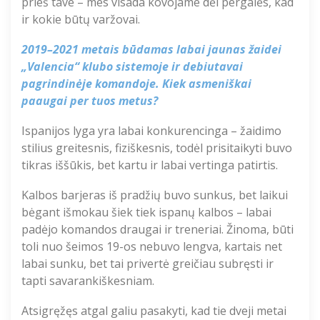
prieš tave – mes visada kovojame dėl pergalė
s
, kad
ir kokie būtų varžovai.
2019–2021
metais
būdamas labai jaunas
žaidei
„
Valencia
“ klubo sistemoje ir debiutavai
pagrindinėje komandoje.
Kiek asmeniškai
paaugai per tuos metus?
Ispanijos lyga yra labai konkurencinga – žaidimo
stilius greitesnis, fiziškesnis, todėl prisitaikyti buvo
tikras iššūkis, bet kartu ir labai vertinga patirtis.
Kalbos barjeras iš pradžių buvo sunkus, bet laikui
bėgant išmokau šiek tiek ispanų kalbos – labai
padėjo komandos draugai ir treneriai. Žinoma, būti
toli nuo šeimos
19-os
nebuvo lengva, kartais net
labai sunku, bet tai privertė greičiau subręsti ir
tapti savarankiškesniam.
Atsigręžęs atgal galiu pasakyti, kad tie dveji metai