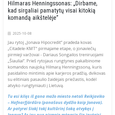
Hilmaras Henningssonas: „Dirbame,
kad sirgaliai pamatytų visai kitokią
komandą aikštelėje”
2025-10-08
J
au rytoj „
Jonava
Hipocredit
“
pradeda kovas
„Citadele-KMT“ pir
majame
etape
, o jonavieči
ų
pirmieji varžovai - Dariaus Songailos treniruojami
„
Šiauliai
”
.
Prieš rytojaus rungtynes pakalbinome
komandos
naujoką
Hilmarą
Henningssoną
, kuris
pasi
dalino
mintimis apie karjeros pradžią, dvikovas
su elitiniais pasaulio žaidėjais
priežastis, kodėl
atvyko rungtyniauti į Lietuvą.
Tu esi kilęs iš gana mažo miesto netoli Reikjaviko
–
Hafnarfjördūro
(panašaus dydžio kaip Jonava).
Ar patyrei šiokį tokį kultūrinį šoką atvykęs į
Jonavą? Ar jau nuo pirmojo mėnesio čia jauteisi