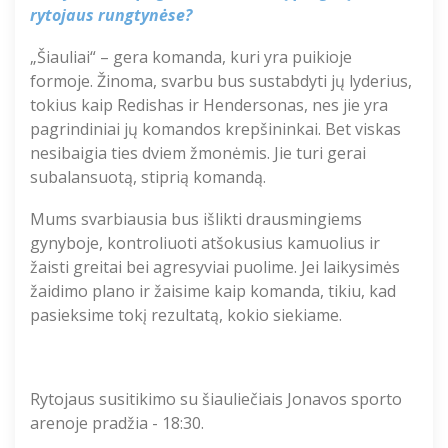
rytojaus rungtynėse?
„Šiauliai“ – gera komanda, kuri yra puikioje
formoje. Žinoma, svarbu bus sustabdyti jų lyderius,
tokius kaip
Redishas
ir Hendersonas, nes jie yra
pagrindiniai jų komandos krepšininkai. Bet viskas
nesibaigia ties dviem žmonėmis. Jie turi gerai
subalansuotą, stiprią komandą.
Mums svarbiausia bus išlikti drausmingiems
gynyboje, kontroliuoti atšokusius kamuolius ir
žaisti greitai bei agresyviai puolime. Jei laikysimės
žaidimo plano ir žaisime kaip komanda, tikiu, kad
pasieksime tokį rezultatą, kokio siekiame.
Rytojaus susitikimo su š
iauliečiais
Jonavos sporto
arenoje pradžia - 1
8
:30.