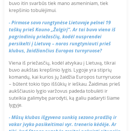
buvo itin svarbūs tiek mano asmeniniam, tiek
krepšinio tobulėjimui.
- Pirmose savo rungtynėse Lietuvoje pelnei 19
taškų prieš Kauno „Žalgirį“. Ar tai buvo viena iš
pagrindinių priežasčių, kodėl nusprendei
persikelti į Lietuvą – noras rungtyniauti prieš
klubus, žaidžiančius Europos turnyruose?
Viena
iš
priežasčių
,
kodėl
atvykau
į
Lietuvą
,
tikrai
buvo
aukštas
krepšinio
lygis
.
Lygoje
yra
stiprių
komandų, kai
kurios
jų
žaidžia
Europos
turnyruose
–
būtent
tokio
tipo
iššūkių
ir
ieškau.
Žaidimas
prieš
aukščiausio
lygio
varžovus
padeda
tobulėti
ir
suteikia
galimybę
parodyti
,
ką
galiu
padaryti
šiame
lygyje
.
- Mūsų klubas išgyvena sunkią sezono pradžią ir
vakar
įvyko pasikeitimai vyr. trenerio kėdėje
. Ar