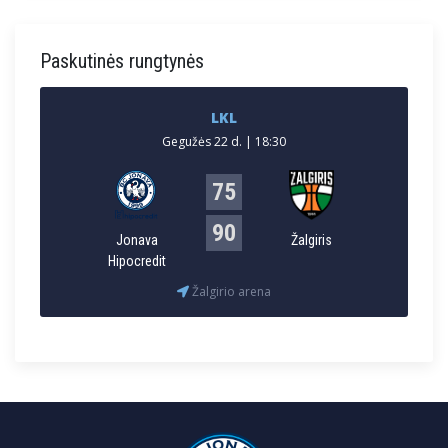
Paskutinės rungtynės
LKL
Gegužės 22 d. | 18:30
75
90
Jonava
Žalgiris
Hipocredit
Žalgirio arena