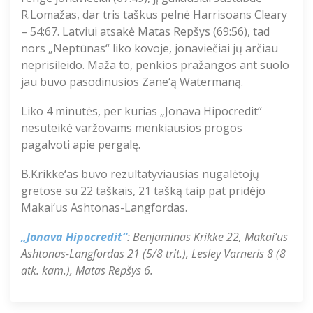
R.Lomažas, dar tris taškus pelnė Harrisoans Cleary
– 54:67. Latviui atsakė Matas Repšys (69:56), tad
nors „Neptūnas“ liko kovoje, jonaviečiai jų arčiau
neprisileido. Maža to, penkios pražangos ant suolo
jau buvo pasodinusios Zane‘ą Watermaną.
Liko 4 minutės, per kurias „Jonava Hipocredit“
nesuteikė varžovams menkiausios progos
pagalvoti apie pergalę.
B.Krikke‘as buvo rezultatyviausias nugalėtojų
gretose su 22 taškais, 21 tašką taip pat pridėjo
Makai‘us Ashtonas-Langfordas.
„Jonava Hipocredit“
: Benjaminas Krikke 22, Makai‘us
Ashtonas-Langfordas 21 (5/8 trit.), Lesley Varneris 8 (8
atk. kam.), Matas Repšys 6.