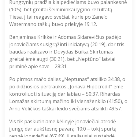
Rungtynių pradžia klaipėdiečiams buvo palankesnė
(10:5), bet greitai šeimininkai lygino rezultatą.
Tiesa, į tai reagavo svečiai, kurie po Zane‘o
Watermano taškų buvo priekyje 19:12.
Benjaminas Krikke ir Adomas Sidarevičius padėjo
jonaviečiams susigrąžinti iniciatyvą (20:19), dar tris
baudas realizavo ir Dovydas Buika. Skirtumas
greitai ėmė augti (30:21), bet „Neptūno“ latviai
priminė apie save – 28:31.
Po pirmos mačo dalies „Neptūnas“ atsiliko 34:38, o
po didžiosios pertraukos „Jonava Hipocredit“ ėmė
kontroliuoti situaciją dar labiau – 50:37. Rihardas
Lomažas skirtumą mažino iki vienaženklio (41:50), o
Arno Veličkos taškai leido svečiams atsilikti 49:57.
Vis tik paskutiniame kėlinyje jonaviečiai atrodė
įjungę dar aukštesnę pavarą: 10:0 – tokį spurtą
rengė jonaviečiai (67:49), jį galiausiai sustabdė