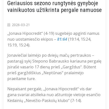
Geriausios sezono rungtynės gynyboje
vainikuotos užtikrinta pergale namuose
2026-03-21
„Jonava Hipocredit“ (4-19) sugebėjo apginti namus
nuo uostamiesčio ekipos –
81:64
(19:14, 15:24,
15:19, 15:24).
Jonaviečiai laimėjo po dviejų mačų pertraukos –
pastarąjį sykį Stepono Babrausko kariauna pergalę
įsirašė vasario 17 dieną prieš „Gargždus“. Būtent
prieš gargždiškius „Neptūnas“ pralaimėjo
praeitame ture.
Nepaisant pergalė, „Jonava Hipocredit“ vis dar
gana svariai atsilieka nuo aštuntoje vietoje esančio
Kėdainių „Nevėžio-Paskolų klubo“ (7-14).