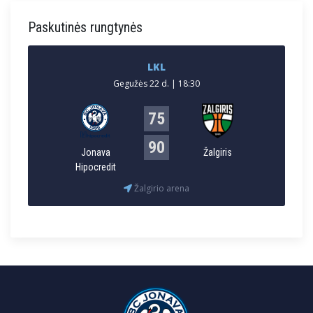
Paskutinės rungtynės
LKL
Gegužės 22 d. | 18:30
75
90
Jonava
Žalgiris
Hipocredit
Žalgirio arena