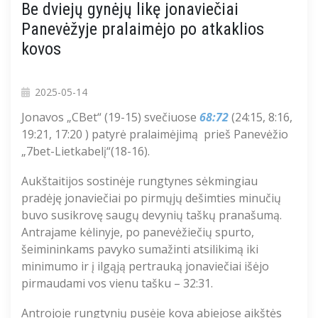
Be dviejų gynėjų likę jonaviečiai
Panevėžyje pralaimėjo po atkaklios
kovos
2025-05-14
Jonavos
„CBet“
(19-15) svečiuose
68:72
(24:15, 8:16,
19:21, 17:20 ) patyrė pralaimėjimą prieš Panevėžio
„7bet-Lietkabelį“(18-16).
Aukštaitijos sostinėje rungtynes sėkmingiau
pradėję jonaviečiai po pirmųjų dešimties minučių
buvo susikrovę saugų devynių taškų pranašumą.
Antrajame kėlinyje, po panevėžiečių spurto,
šeimininkams pavyko sumažinti atsilikimą iki
minimumo ir į ilgąją pertrauką jonaviečiai išėjo
pirmaudami vos vienu tašku – 32:31.
Antrojoje rungtynių pusėje kova abiejose aikštės