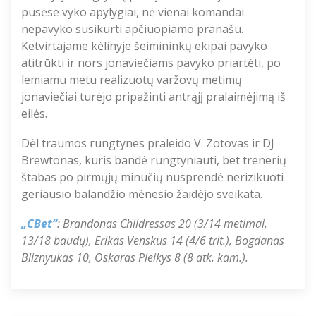
pusėse vyko apylygiai, nė vienai komandai
nepavyko susikurti apčiuopiamo pranašu.
Ketvirtajame kėlinyje šeimininkų ekipai pavyko
atitrūkti ir nors jonaviečiams pavyko priartėti, po
lemiamu metu realizuotų varžovų metimų
jonaviečiai turėjo pripažinti antrąjį pralaimėjimą iš
eilės.
Dėl traumos rungtynes praleido V. Zotovas ir DJ
Brewtonas, kuris bandė rungtyniauti, bet trenerių
štabas po pirmųjų minučių nusprendė nerizikuoti
geriausio balandžio mėnesio žaidėjo sveikata.
„CBet“
: Brandonas Childressas 20 (3/14 metimai,
13/18 baudų), Erikas Venskus 14 (4/6 trit.), Bogdanas
Bliznyukas 10, Oskaras Pleikys 8 (8 atk. kam.).