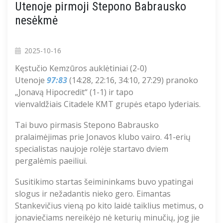
Utenoje pirmoji Stepono Babrausko
nesėkmė
2025-10-16
Kęstučio Kemzūros auklėtiniai (2-0)
Utenoje
97:83
(14:28, 22:16, 34:10, 27:29) pranoko
„Jonavą Hipocredit“ (1-1) ir tapo
vienvaldžiais Citadele KMT grupės etapo lyderiais.
Tai buvo pirmasis Stepono Babrausko
pralaimėjimas prie Jonavos klubo vairo. 41-erių
specialistas naujoje rolėje startavo dviem
pergalėmis paeiliui.
Susitikimo startas šeimininkams buvo ypatingai
slogus ir nežadantis nieko gero. Eimantas
Stankevičius vieną po kito laidė taiklius metimus, o
jonaviečiams nereikėjo nė keturių minučių, jog jie