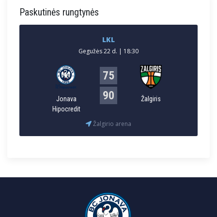
Paskutinės rungtynės
LKL
Gegužės 22 d. | 18:30
75
90
Jonava
Žalgiris
Hipocredit
Žalgirio arena