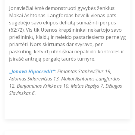
Jonaviečiai ėmė demonstruoti gyvybės ženklus:
Makai Ashtonas-Langfordas beveik vienas pats
sugebėjo savo ekipos deficitą sumažinti perpus
(62:72). Vis tik Utenos krepšininkai nekartojo savo
priešininkų klaidų ir neleido pastariesiems pernelyg
priartėti. Nors skirtumas dar svyravo, per
paskutinįjį ketvirtį uteniškiai nepaleido kontrolės ir
įsirašė antrąją pergalę taurės turnyre.
„Jonava Hipocredit“
: Eimantas Stankevičius 19,
Adomas Sidarevičius 13, Makai Ashtonas-Langfordas
12, Benjaminas Krikke'as 10, Matas Repšys 7, Džiugas
Slavinskas 6.