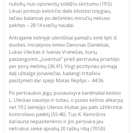
nutoltų nuo oponentų solidžiu skirtumu (19:5).
Likusi pirmojo ketvirčio dalis klostėsi tolygiau,
tačiau balansas po dešimties minučių nebuvo
pakitęs – 28:14 svečių naudai.
Antrajame kėlinyje uteniškiai pamažu ėmė lipti iš
duobės. Iniciatyvos ėmėsi Devonas Danielsas,
Lukas Uleckas ir Ivanas Vranešas, kurių
pastangomis „Juventus“ prieš pertrauką priartėjo
per porą metimų (36:41). Visgi pozityviau pirmąją
dalį užbaigė jonaviečiai, kadangi tritaškiu
pasižymėti dar spėjo Matas Repšys – 44:36.
Po pertraukos jėgų pusiausvyra kardinaliai keitėsi.
L. Uleckas siautėjo ir toliau, o pusės kėlinio atkarpą
net 19:2 laimėjęs Utenos klubas jau pats užtikrintai
kontroliavo padėtį (55:46). Tuo K. Kemzūros
kariauna nepasitenkino ir jos persvara jau
netrukus siekė apvalią 20 taškų ribą (70:50).