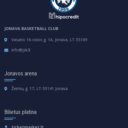
JONAVA BASKETBALL CLUB
Vasario 16-osios g. 1A, Jonava, LT-55169
info@jsk.lt
Jonavos arena
Žeimių g. 17, LT-55141 Jonava
Bilietus platina
ticketmarket.lt