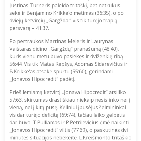
Justinas Turneris paleido tritaškį, bet netrukus
sekė ir Benjamino Krikke‘o metimas (36:35), o po
dviejų ketvirčių „Gargždai“ vis tik turėjo trapią
persvarą – 41:37.
Po pertraukos Martinas Meieris ir Laurynas
Vaištaras didino „Gargždų“ pranašumą (48:40),
kuris vienu metu buvo pasiekęs ir dviženklę ribą –
56:44. Vis tik Matas Repšys, Adomas Sidarevičius ir
B.Krikke‘as atsakė spurtu (55:60), gerindami
„Jonavos Hipocredit“ padėtį.
Prieš lemiamą ketvirtį „Jonava Hipocredit“ atsiliko
57:63, skirtumas drastiškiau niekaip nesislinko nei į
vieną, nei į kitą pusę. Kėliniui įpusėjus šeimininkai
vis dar turėjo deficitą (69:74), tačiau laiko gelbėtis
dar buvo. T.Pulliamas ir P.Petrilevičius ėmė naikinti
„Jonavos Hipocredit“ viltis (77:69), o paskutinės dvi
minutės situacijos nebekeitė. L.Kreišmonto tritaškio