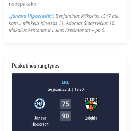
nebepakako.
„Jonava Hipocredit“
: Benjaminas Krikke‘as 15 (7 atk.
kam.), Mihkelis Kirvesas 11, Adomas Sidarevičius 10,
Makai‘us Ashtonas ir Lukas Kreišmontas – po 9.
Paskutinės rungtynės
LKL
Gegužės 22 d. | 18:30
75
90
Jonava
Žalgiris
Hipocredit