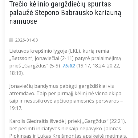
Trečio kėlinio gargždiečių spurtas
palaužė Stepono Babrausko kariauną
namuose
2026-01-03
Lietuvos krepšinio lygoje (LKL), kurią remia
„Betsson“, jonaviečiai (2-11) patyrė pralaimėjimą
prieš „Gargždus“ (5-9)
75:82
(19:17, 18:24, 20:22,
18:19).
Jonaviečių bandymus pabėgti gargždiškiai vis
atremdavo. Taip per pirmąjį kėlinį nė viena ekipa
taip ir nesusikrovė apčiuopiamesnės persvaros –
19:17.
Karolis Giedraitis išvedė į priekį „Gargždus“ (22:21),
bet perimti iniciatyvos niekaip nepavyko. Jalonas
Pipkinsas ir Lukas Kreišmontas apsikeitė metimais,