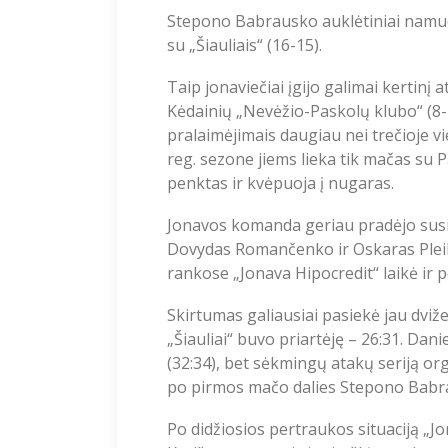
Stepono Babrausko auklėtiniai namuose
su „Šiauliais“ (16-15).
Taip jonaviečiai įgijo galimai kertinį
Kėdainių „Nevėžio-Paskolų klubo“ (8-
pralaimėjimais daugiau nei trečioje v
reg. sezone jiems lieka tik mačas su P
penktas ir kvėpuoja į nugaras.
Jonavos komanda geriau pradėjo susiti
Dovydas Romančenko ir Oskaras Pleiky
rankose „Jonava Hipocredit“ laikė ir 
Skirtumas galiausiai pasiekė jau dviže
„Šiauliai“ buvo priartėję – 26:31. Dani
(32:34), bet sėkmingų atakų seriją o
po pirmos mačo dalies Stepono Babra
Po didžiosios pertraukos situaciją „Jo