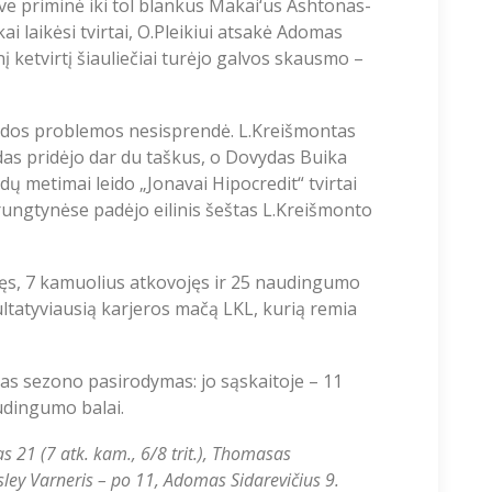
ve priminė iki tol blankus Makai‘us Ashtonas-
ai laikėsi tvirtai, O.Pleikiui atsakė Adomas
nį ketvirtį šiauliečiai turėjo galvos skausmo –
andos problemos nesisprendė. L.Kreišmontas
as pridėjo dar du taškus, o Dovydas Buika
ų metimai leido „Jonavai Hipocredit“ tvirtai
ką rungtynėse padėjo eilinis šeštas L.Kreišmonto
igęs, 7 kamuolius atkovojęs ir 25 naudingumo
ltatyviausią karjeros mačą LKL, kurią remia
ias sezono pasirodymas: jo sąskaitoje – 11
udingumo balai.
s 21 (7 atk. kam., 6/8 trit.), Thomasas
esley Varneris – po 11, Adomas Sidarevičius 9.