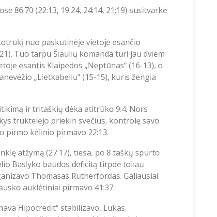
 86:70 (22:13, 19:24, 24:14, 21:19) susitvarkė
 atotrūkį nuo paskutinėje vietoje esančio
21). Tuo tarpu Šiaulių komanda turi jau dviem
ietoje esantis Klaipėdos „Neptūnas“ (16-13), o
anevėžio „Lietkabeliu“ (15-15), kuris žengia
kimą ir tritaškių dėka atitrūko 9:4. Nors
s truktelėjo priekin svečius, kontrolę savo
po pirmo kėlinio pirmavo 22:13.
nklę atžymą (27:17), tiesa, po 8 taškų spurto
elio Baslyko baudos deficitą tirpdė toliau
rganizavo Thomasas Rutherfordas. Galiausiai
usko auklėtiniai pirmavo 41:37.
nava Hipocredit“ stabilizavo, Lukas