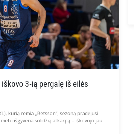
 iškovo 3-ią pergalę iš eilės
LKL), kurią remia „Betsson“, sezoną pradėjusi
 metu išgyvena solidžią atkarpą – iškovojo jau