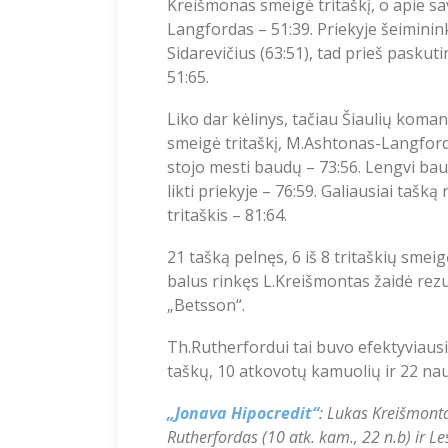
Kreišmonas smeigė tritaškį, o apie sa
Langfordas – 51:39. Priekyje šeiminink
Sidarevičius (63:51), tad prieš paskuti
51:65.
Liko dar kėlinys, tačiau Šiaulių kom
smeigė tritaškį, M.Ashtonas-Langford
stojo mesti baudų – 73:56. Lengvi baud
likti priekyje – 76:59. Galiausiai taš
tritaškis – 81:64.
21 tašką pelnęs, 6 iš 8 tritaškių sme
balus rinkęs L.Kreišmontas žaidė rezu
„Betsson“.
Th.Rutherfordui tai buvo efektyviaus
taškų, 10 atkovotų kamuolių ir 22 na
„Jonava Hipocredit“
: Lukas Kreišmonta
Rutherfordas (10 atk. kam., 22 n.b) ir L