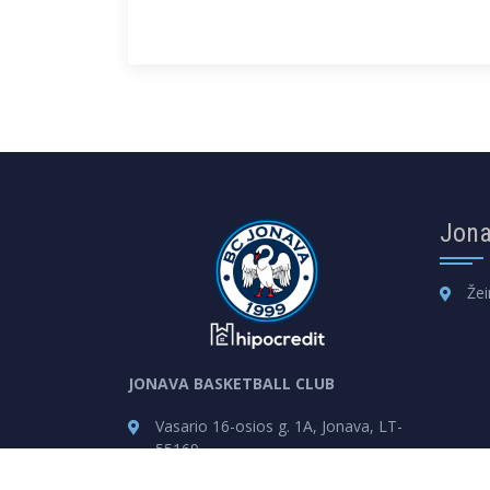
Jona
Žei
JONAVA BASKETBALL CLUB
Vasario 16-osios g. 1A, Jonava, LT-
55169
info@jsk.lt