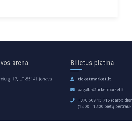
vos arena
Bilietus platina
mių g. 17, LT-55141 Jonava
ticketmarket.lt
pagalba@ticketmarket.lt
+370 609 15 715 (darbo dien
(12:00 - 13:00 pietų pertrauk