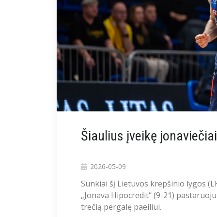
Šiaulius įveikę jonaviečiai
2026-05-09
Sunkiai šį Lietuvos krepšinio lygos (
„Jonava Hipocredit“ (9-21) pastaruoju
trečią pergalę paeiliui.