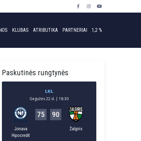
NOS
KLUBAS
ATRIBUTIKA
PARTNERIAI
1,2 %
Paskutinės rungtynės
LKL
Gegužės 22 d. | 18:30
75
90
Jonava
Žalgiris
Hipocredit