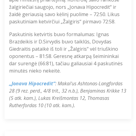
žalgiriečiai saugojo, nors „Jonava Hipocredit“ ir
žaidė geriausią savo kėlinį puolime – 72:50. Likus
paskutiniam ketvirčiui „Žalgiris“ pirmavo 72:58.
Paskutinis ketvirtis buvo formalumas: Ignas
Brazdeikis ir D.Sirvydis buvo taiklūs, Dovydas
Giedraitis pataikė iš toli ir „Žalgiris“ vėl triuškino
oponentus – 81:58. Geresnę atkarpą šeimininkai
dar surengė (66:81), tačiau galiausiai 4 paskutinės
minutės nieko nekeitė.
„Jonava Hipocredit“
: Makai‘us Ashtonas-Langfordas
28 (9 rez. perd., 4/8 trit., 32 n.b.), Benjaminas Krikke 13
(5 atk. kam.), Lukas Kreišmontas 12, Thomasas
Rutherfordas 10 (10 atk. kam.).