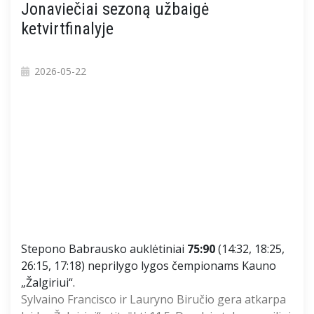
Jonaviečiai sezoną užbaigė
ketvirtfinalyje
2026-05-22
Stepono Babrausko auklėtiniai
75:90
(14:32, 18:25,
26:15, 17:18) neprilygo lygos čempionams Kauno
„Žalgiriui“.
Sylvaino Francisco ir Lauryno Biručio gera atkarpa