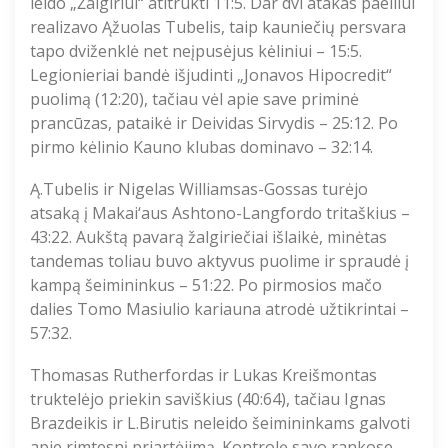
leido „Žalgiriui“ atitrūkti 11:5. Dar dvi atakas paeiliui
realizavo Ąžuolas Tubelis, taip kauniečių persvara
tapo dviženklė net neįpusėjus kėliniui – 15:5.
Legionieriai bandė išjudinti „Jonavos Hipocredit“
puolimą (12:20), tačiau vėl apie save priminė
prancūzas, pataikė ir Deividas Sirvydis – 25:12. Po
pirmo kėlinio Kauno klubas dominavo – 32:14.
Ą.Tubelis ir Nigelas Williamsas-Gossas turėjo
atsaką į Makai‘aus Ashtono-Langfordo tritaškius –
43:22. Aukštą pavarą žalgiriečiai išlaikė, minėtas
tandemas toliau buvo aktyvus puolime ir spraudė į
kampą šeimininkus – 51:22. Po pirmosios mačo
dalies Tomo Masiulio kariauna atrodė užtikrintai –
57:32.
Thomasas Rutherfordas ir Lukas Kreišmontas
truktelėjo priekin saviškius (40:64), tačiau Ignas
Brazdeikis ir L.Birutis neleido šeimininkams galvoti
apie rimtesnį priartėjimą. Kontrolę savo rankose