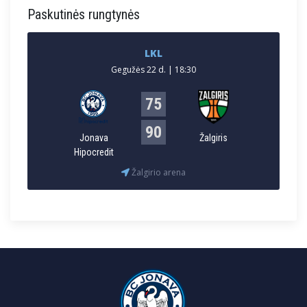
Paskutinės rungtynės
LKL
Gegužės 22 d. | 18:30
75
90
Jonava
Žalgiris
Hipocredit
Žalgirio arena